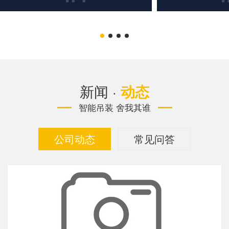
新闻 ·
动态
智能吊装 舍我其谁
公司动态
常见问答