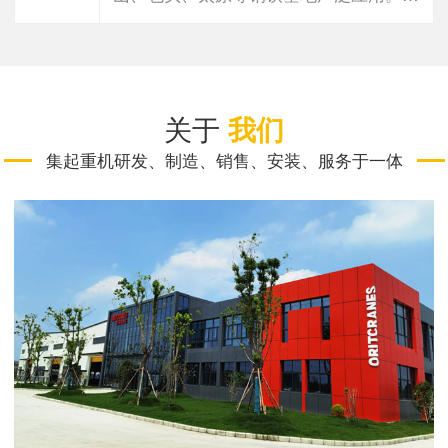
有耐高温、防腐蚀、防爆等特点，支持高
温环境下的物料...
关于
我们
集起重机研发、制造、销售、安装、服务于一体