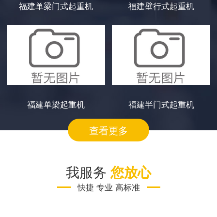
福建单梁门式起重机
福建壁行式起重机
福建单梁起重机
福建半门式起重机
查看更多
我服务
您放心
快捷 专业 高标准