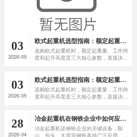
欧式起重机选型指南：额定起重量、跨度和起升高度如何确定？
03
选购欧式起重机时，额定起重量、工作跨
2026-05
度和起升高度是三大核心参数，直接决定
设备适配性与安全性。本文详解三者的确
定方法，帮助...
欧式起重机选型指南：额定起重量、跨度和起升高度如何确定？
03
选购欧式起重机时，额定起重量、工作跨
2026-05
度和起升高度是三大核心参数，直接决定
设备适配性与安全性。本文详解三者的确
定方法，帮助...
冶金起重机在钢铁企业中如何应用？
28
冶金起重机是钢铁企业的关键设备，鞍
2026-04
山、包头、太原等钢铁基地广泛应用。具