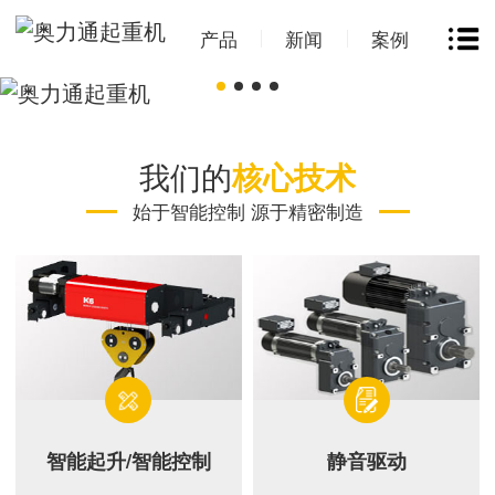
产品
新闻
案例
我们的
核心技术
始于智能控制 源于精密制造
智能起升/智能控制
静音驱动