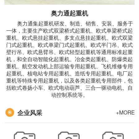
奥力通起重机
奥力通集起重机研发、制造、销售、安装、服务于
一体，主要生产欧式双梁桥式起重机、欧式单梁桥式起
重机、欧式悬挂起重机、多支点悬挂起重机、欧式双梁
门式起重机、欧式单梁门式起重机、欧式半门吊、欧式
壁行吊、欧式悬臂吊、欧式轻型起重机等通用标准起重
机，和全自动智能化起重机、冶金类起重机、防爆类起
重机、航空发动机上部运输专用起重机、飞机维修专用
起重机、核电站专用起重机、造纸专用起重机、电厂起
重机等特殊专用起重机，以及各类起重机专用部件，包
括欧式卷扬小车、欧式电动葫芦、三合一驱动电机、自
动控制系统等。
企业风采
+MORE